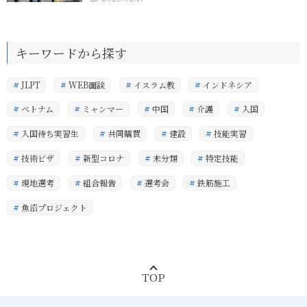
キーワードから探す
JLPT
WEB面談
イスラム教
インドネシア
ベトナム
ミャンマー
中国
介護
入国
入国待ち実習生
共同購買
建設
技能実習
技術ビザ
新型コロナ
未分類
特定技能
現地選考
組合報告
選考会
鉄筋施工
魚沼プロジェクト
TOP