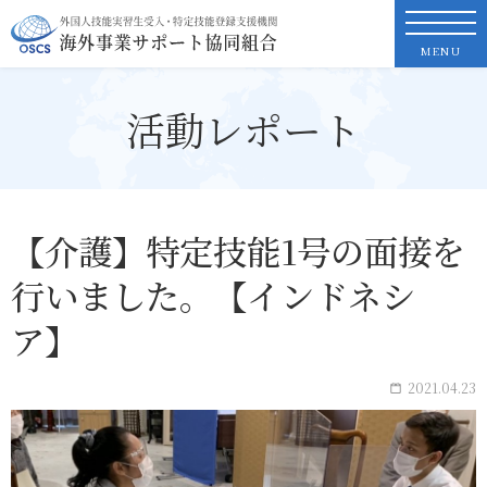
OSCS
外国人技能実習生受入・特定技能登録支援機関
海外事業サポート協同組合
MENU
NEWS & TOPICS
活動レポート
組合案内
事業内容
【介護】特定技能1号の面接を
行いました。【インドネシ
活動レポート
ア】
お問い合わせ
2021.04.23