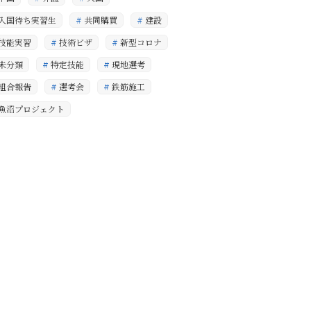
入国待ち実習生
共同購買
建設
技能実習
技術ビザ
新型コロナ
未分類
特定技能
現地選考
組合報告
選考会
鉄筋施工
魚沼プロジェクト