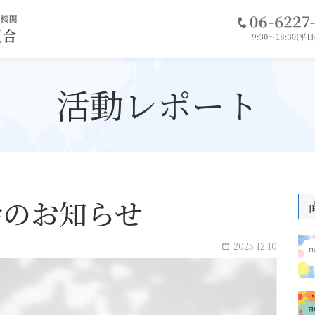
電
話
・特定技能登録支援機関
を
協同組合
掛
け
る
活動レポート
給のお知らせ
2025.12.10