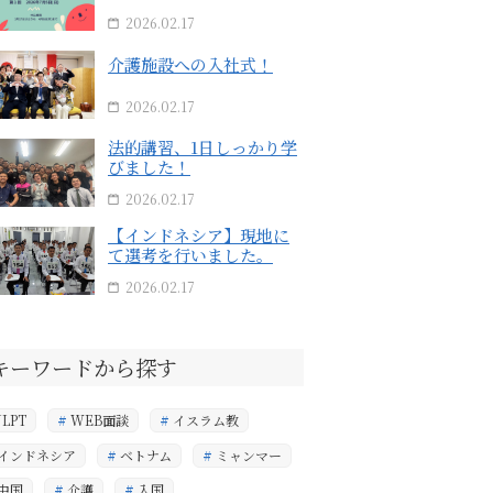
2026.02.17
介護施設への入社式！
2026.02.17
法的講習、1日しっかり学
びました！
2026.02.17
【インドネシア】現地に
て選考を行いました。
2026.02.17
キーワードから探す
JLPT
WEB面談
イスラム教
インドネシア
ベトナム
ミャンマー
中国
介護
入国