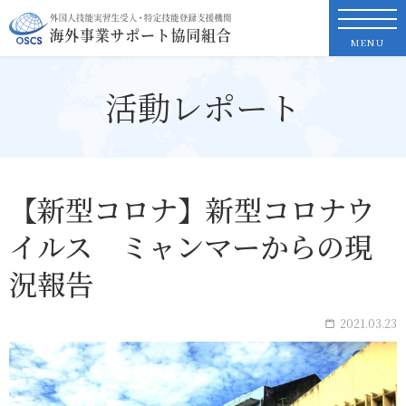
OSCS
外国人技能実習生受入・特定技能登録支援機関
海外事業サポート協同組合
MENU
NEWS & TOPICS
活動レポート
組合案内
事業内容
【新型コロナ】新型コロナウ
イルス ミャンマーからの現
活動レポート
況報告
お問い合わせ
2021.03.23