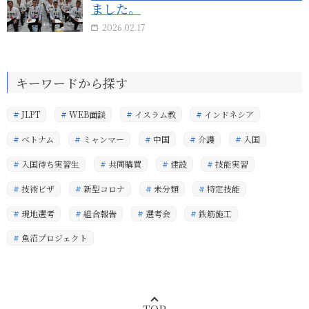
ました。
2026.02.17
キーワードから探す
JLPT
WEB面談
イスラム教
インドネシア
ベトナム
ミャンマー
中国
介護
入国
入国待ち実習生
共同購買
建設
技能実習
技術ビザ
新型コロナ
未分類
特定技能
現地選考
組合報告
選考会
鉄筋施工
魚沼プロジェクト
TOP