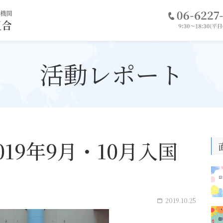
電
話
・特定技能登録支援機関
を
協同組合
掛
け
る
活動レポート
19年9月・10月入国
2019.10.25