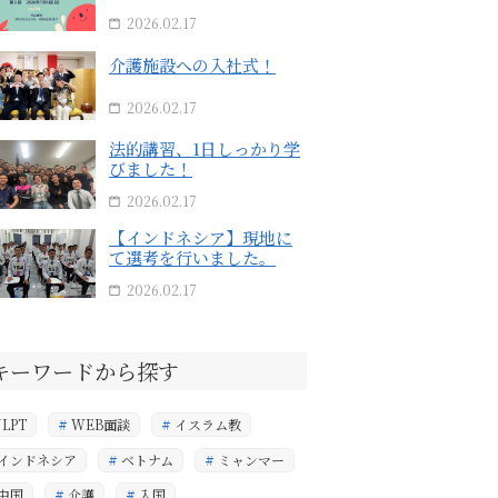
2026.02.17
介護施設への入社式！
2026.02.17
法的講習、1日しっかり学
びました！
2026.02.17
【インドネシア】現地に
て選考を行いました。
2026.02.17
キーワードから探す
JLPT
WEB面談
イスラム教
インドネシア
ベトナム
ミャンマー
中国
介護
入国