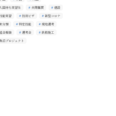
入国待ち実習生
共同購買
建設
技能実習
技術ビザ
新型コロナ
未分類
特定技能
現地選考
組合報告
選考会
鉄筋施工
魚沼プロジェクト