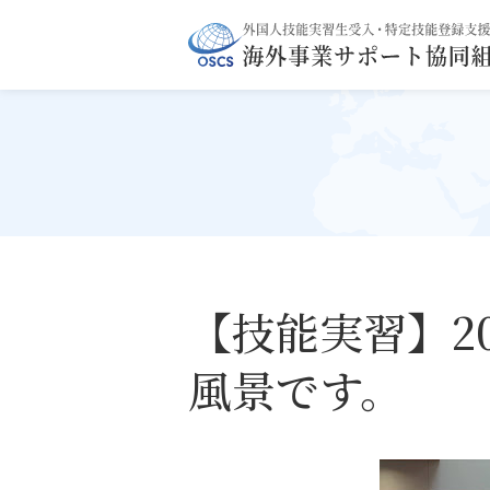
OSCS
外国人技能実習生受入
海外事業サポート
【技能実習】20
風景です。